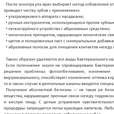
После осмотра рта врач выбирает метод избавления от
проводит чистку зубов с применением:
• ультразвукового аппарата с насадками;
• ручных инструментов, использующихся против зубных
• пескоструйного устройства с абразивным средством;
• химических препаратов, нарушающих химические свя
• щеток и полировочных паст с минеральными добавка
• абразивных полосок для очищения контактов между 
Таким образом удаляются все виды бактериального на
Если потемнение эмали не спровоцировано бактериями
решения проблемы: фотоотбеливание, изменение 
внутриканального, способствуют изменению оттенка ко
то в таком случае в дентальные каналы вводятся специ
Получение абсолютной белизны — не такая уж безо
вещества, нарушающие прочные связи между гидроксиапа
и кислую пищу. С целью устранения чувствительнос
процедуры запрещается питье красящих напитков. Люб
один раз в полгода проводить отбеливание зубов.