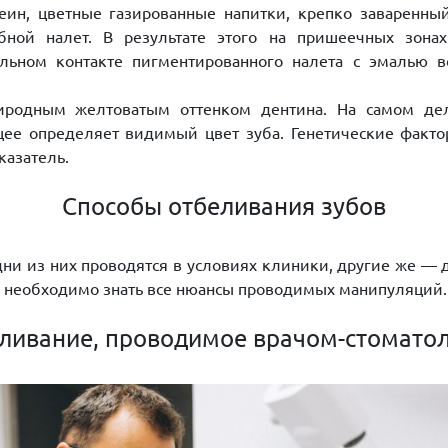
еин, цветные газированные напитки, крепко заваренный
бной налет. В результате этого на пришеечных зона
льном контакте пигментированного налета с эмалью в
риродным желтоватым оттенком дентина. На самом дел
ее определяет видимый цвет зуба. Генетические факто
казатель.
Способы отбеливания зубов
и из них проводятся в условиях клиники, другие же — д
м необходимо знать все нюансы проводимых манипуляций.
ливание, проводимое врачом-стомато