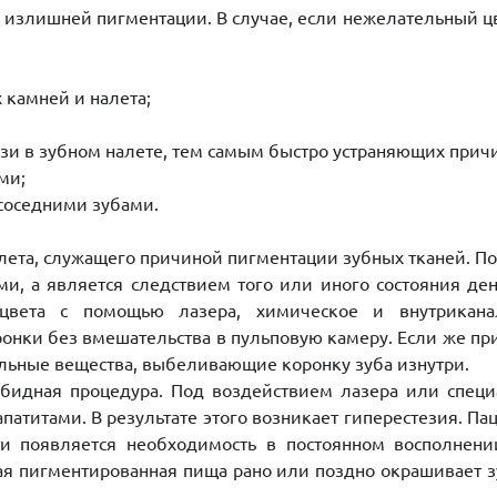
 излишней пигментации. В случае, если нежелательный цв
 камней и налета;
зи в зубном налете, тем самым быстро устраняющих прич
ми;
соседними зубами.
лета, служащего причиной пигментации зубных тканей. По
, а является следствием того или иного состояния ден
цвета с помощью лазера, химическое и внутрикана
ронки без вмешательства в пульповую камеру. Если же п
альные вещества, выбеливающие коронку зуба изнутри.
бидная процедура. Под воздействием лазера или специ
титами. В результате этого возникает гиперестезия. Па
ти появляется необходимость в постоянном восполнени
ая пигментированная пища рано или поздно окрашивает 